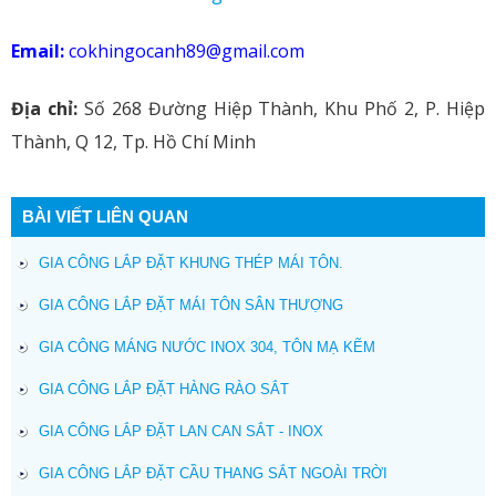
Email:
cokhingocanh89@gmail.com
Địa chỉ:
Số 268 Đường Hiệp Thành, Khu Phố 2, P. Hiệp
Thành, Q 12, Tp. Hồ Chí Minh
BÀI VIẾT LIÊN QUAN
GIA CÔNG LẮP ĐẶT KHUNG THÉP MÁI TÔN.
GIA CÔNG LẮP ĐẶT MÁI TÔN SÂN THƯỢNG
GIA CÔNG MÁNG NƯỚC INOX 304, TÔN MẠ KẼM
GIA CÔNG LẮP ĐẶT HÀNG RÀO SẮT
GIA CÔNG LẮP ĐẶT LAN CAN SẮT - INOX
GIA CÔNG LẮP ĐẶT CẦU THANG SẮT NGOÀI TRỜI