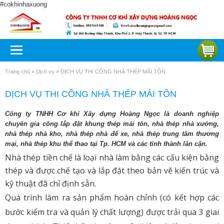
#cokhinhaxuong
Trang chủ
»
Dịch vụ
»
DỊCH VỤ THI CÔNG NHÀ THÉP MÁI TÔN
DỊCH VỤ THI CÔNG NHÀ THÉP MÁI TÔN
Công ty TNHH Cơ khí Xây dựng Hoàng Ngọc là doanh nghiệp
chuyên gia công lắp đặt khung thép mái tôn, nhà thép nhà xưởng,
nhà thép nhà kho, nhà thép nhà để xe, nhà thép trung tâm thương
mại, nhà thép khu thể thao tại Tp. HCM và các tỉnh thành lân cận.
Nhà thép tiền chế là loại nhà làm bằng các cấu kiện bằng
thép và được chế tạo và lắp đặt theo bản vẽ kiến trúc và
kỹ thuật đã chỉ định sẵn.
Quá trình làm ra sản phẩm hoàn chỉnh (có kết hợp các
bước kiểm tra và quản lý chất lượng) được trải qua 3 giai