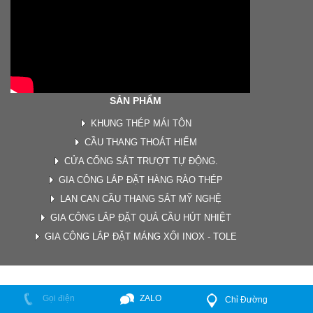
SẢN PHẨM
KHUNG THÉP MÁI TÔN
CẦU THANG THOÁT HIỂM
CỬA CỔNG SẮT TRƯỢT TỰ ĐỘNG.
GIA CÔNG LẮP ĐẶT HÀNG RÀO THÉP
LAN CAN CẦU THANG SẮT MỸ NGHỆ
GIA CÔNG LẮP ĐẶT QUẢ CẦU HÚT NHIỆT
GIA CÔNG LẮP ĐẶT MÁNG XỐI INOX - TOLE
Gọi điện
ZALO
Chỉ Đường