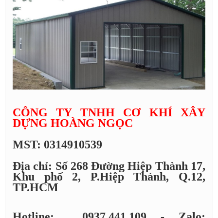
CÔNG TY TNHH CƠ KHÍ XÂY
DỰNG HOÀNG NGỌC
MST: 0314910539
Địa chỉ: Số 268 Đường Hiệp Thành 17,
Khu phố 2, P.Hiệp Thành, Q.12,
TP.HCM
Hotline: 0937.441.109 - Zalo: