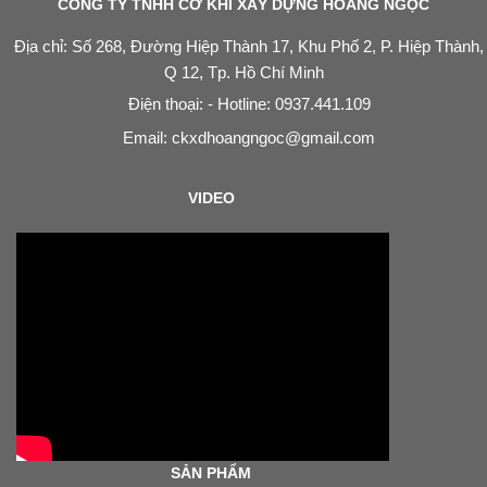
CÔNG TY TNHH CƠ KHÍ XÂY DỰNG HOÀNG NGỌC
Địa chỉ: Số 268, Đường Hiệp Thành 17, Khu Phố 2, P. Hiệp Thành,
Q 12, Tp. Hồ Chí Minh
Điện thoại: - Hotline: 0937.441.109
Email:
ckxdhoangngoc@gmail.com
VIDEO
SẢN PHẨM