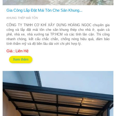
Gia Công Lắp Đặt Mái Tôn Che Sân Khung...
KHUNG THÉP MÁI TÔN
CÔNG TY TNHH CƠ KHÍ XÂY DỰNG HOÀNG NGỌC chuyên gia
công và lắp đặt mái tôn che sân khung thép cho nhà ở, quán cà
phê, nhà xe, nhà xưởng tại TP.HCM và các tỉnh lân cận. Thi công
nhanh chóng, kết cấu chắc chắn, chống nóng hiệu quả, đảm bảo
tính thẩm mỹ và độ bền lâu dài với chi phí hợp lý.
Giá : Liên Hệ
Xem thêm