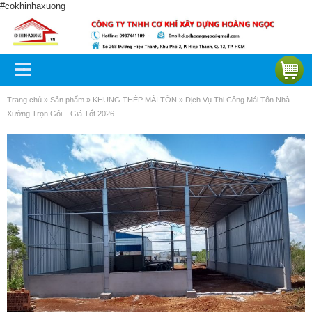
#cokhinhaxuong
Trang chủ
»
Sản phẩm
»
KHUNG THÉP MÁI TÔN
»
Dịch Vụ Thi Công Mái Tôn Nhà
Xưởng Trọn Gói – Giá Tốt 2026