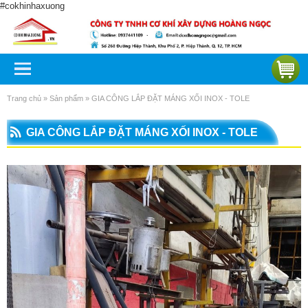
#cokhinhaxuong
Trang chủ
»
Sản phẩm
»
GIA CÔNG LẮP ĐẶT MÁNG XỐI INOX - TOLE
GIA CÔNG LẮP ĐẶT MÁNG XỐI INOX - TOLE